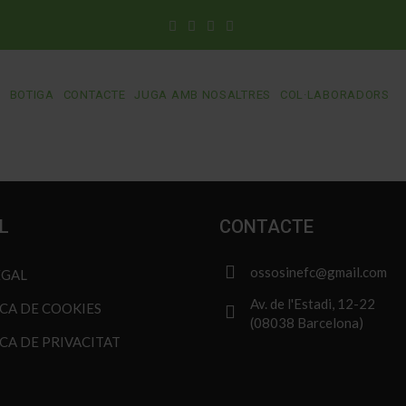
S
BOTIGA
CONTACTE
JUGA AMB NOSALTRES
COL·LABORADORS
L
CONTACTE
ossosinefc@gmail.com
EGAL
Av. de l'Estadi, 12-22
ICA DE COOKIES
(08038 Barcelona)
CA DE PRIVACITAT