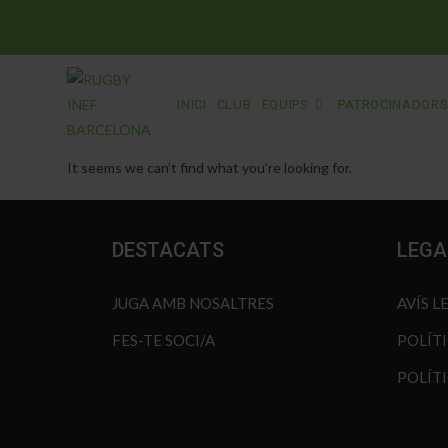
INICI
CLUB
EQUIPS
PATROCINADOR
It seems we can’t find what you’re looking for.
DESTACATS
LEGA
JUGA AMB NOSALTRES
AVÍS L
FES-TE SOCI/A
POLÍT
POLÍTI